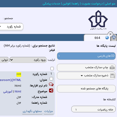
منو اصلي
| درخواست عضويت
| راهنما
| قوانين
| خدمات پيامكي
جستجو
:
664