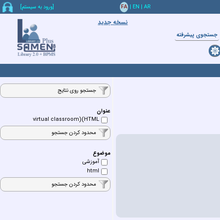
AR
|
EN
|
FA
[ورود به سيستم]
نسخه جدید
جستجوي پيشرفته