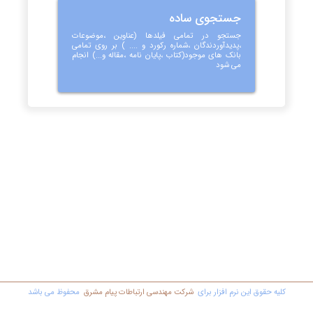
جستجوی ساده
جستجو در تمامی فیلدها (عناوین ،موضوعات
،پدیدآوردندگان ،شماره رکورد و .... ) بر روی تمامی
بانک های موجود(کتاب ،پایان نامه ،مقاله و...) انجام
می شود
کليه حقوق اين نرم افزار برای
شرکت مهندسي ارتباطات پیام مشرق
محفوظ مي باشد