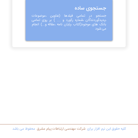
جستجوی ساده
جستجو در تمامی فیلدها (عناوین ،موضوعات
،پدیدآوردندگان ،شماره رکورد و .... ) بر روی تمامی
بانک های موجود(کتاب ،پایان نامه ،مقاله و...) انجام
می شود
کليه حقوق اين نرم افزار برای
شرکت مهندسي ارتباطات پیام مشرق
محفوظ مي باشد