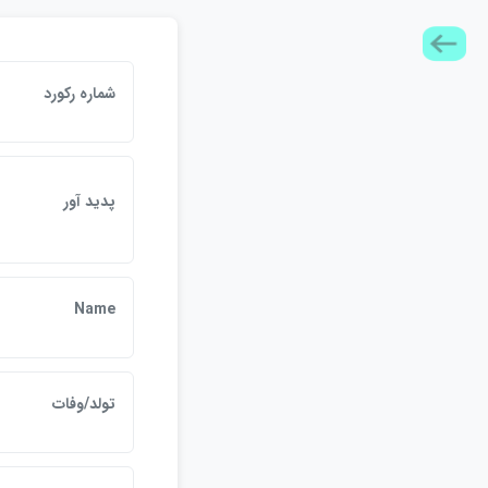
شماره رکورد
پديد آور
Name
تولد/وفات