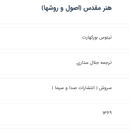
هنر مقدس ﴿اصول و روشها﴾
تيتوس بوركهارت
ترجمه جلال ستاري
سروش ﴿ انتشارات صدا و سيما ﴾
1369