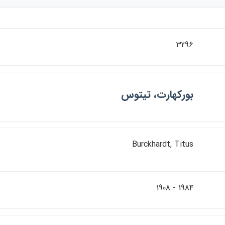
3296
بوركهارت، تيتوس
Burckhardt, Titus
1984 - 1908