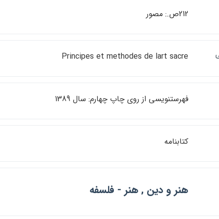
212ص.: مصور
ي
Principes et methodes de lart sacre
فهرستنويسي از روي چاپ چهارم: سال 1389
كتابنامه
هنر و دين , هنر - فلسفه