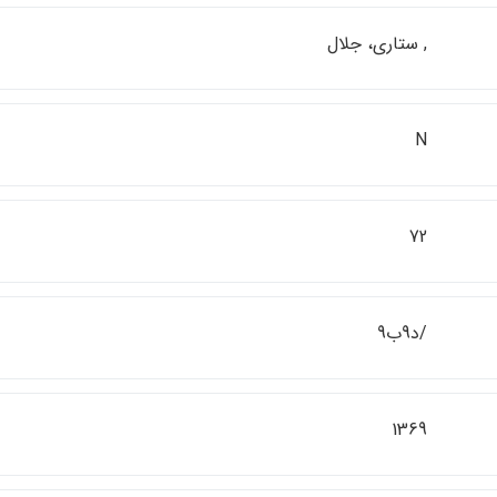
, ستاري، جلال
N
72
/د9ب9
1369