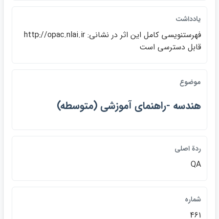
يادداشت
فهرستنويسي كامل اين اثر در نشاني: http://opac.nlai.ir
قابل دسترسي است
موضوع
هندسه -راهنماي آموزشي (متوسطه)
ردة اصلي
QA
شماره
461