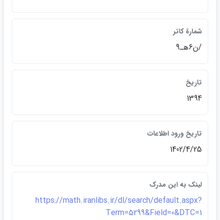
شمارة کاتر
/ن6هـ9
تاريخ
1394
تاريخ ورود اطلاعات
1402/4/25
لينک به اين مدرک
https://math.iranlibs.ir/dl/search/default.aspx?
Term=5299&Field=0&DTC=1