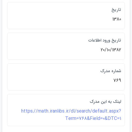
تاريخ
1380
تاريخ ورود اطلاعات
20/10/1382
شماره مدرک
769
لينک به اين مدرک
https://math.iranlibs.ir/dl/search/default.aspx?
Term=768&Field=0&DTC=1