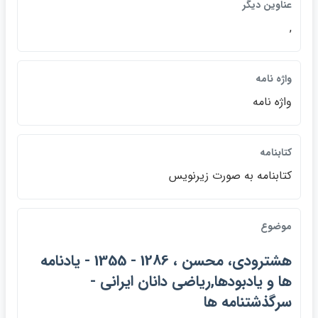
عناوين ديگر
,
واژه نامه
واژه نامه
کتابنامه
كتابنامه به صورت زيرنويس
موضوع
هشترودي، محسن ، 1286 - 1355 - يادنامه
ها و يادبودها,رياضي دانان ايراني -
سرگذشتنامه ها