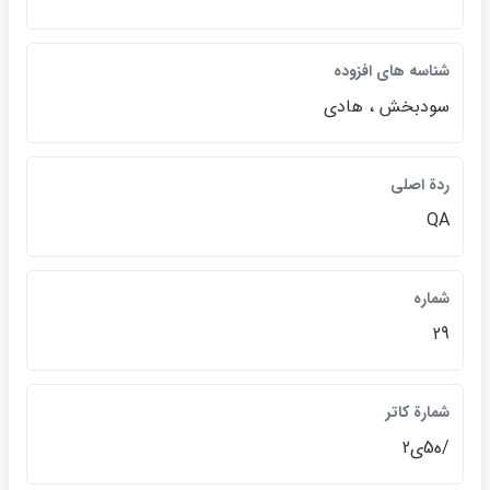
شناسه هاي افزوده
سودبخش ، هادي
ردة اصلي
QA
شماره
29
شمارة کاتر
/ه5ي2