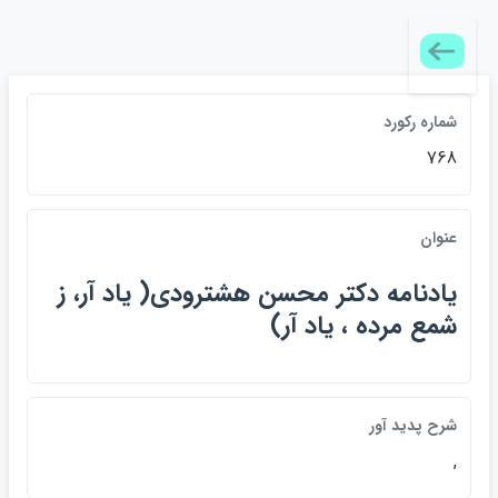
شماره رکورد
768
عنوان
يادنامه دكتر محسن هشترودي( ياد آر، ز
شمع مرده ، ياد آر)
شرح پديد آور
,