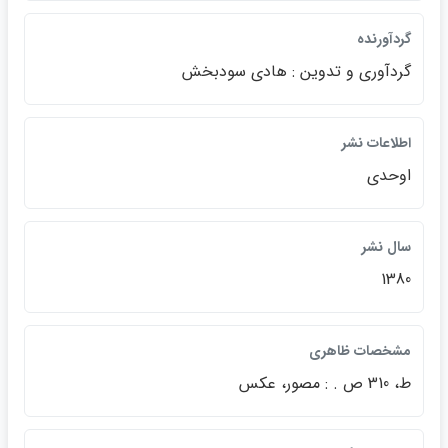
گردآورنده
گردآوري و تدوين : هادي سودبخش
اطلاعات نشر
اوحدي
سال نشر
1380
مشخصات ظاهري
ط، 310 ص . : مصور، عكس