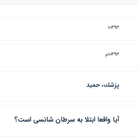
10493
10493م
پزشك، حميد
آيا واقعا ابتلا به سرطان شانسي است؟