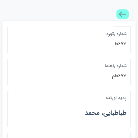
شماره رکورد
10673
شماره راهنما
10673م
پديد آورنده
طباطبايي، محمد