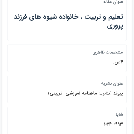
عنوان مقاله
تعليم و تربيت ، خانواده شيوه هاي فرزند
پروري
مشخصات ظاهري
4ص.
عنوان نشريه
پيوند ﴿نشريه ماهنامه آموزشي- تربيتي﴾
شاپا
1024-0993