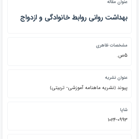
عنوان مقاله
بهداشت رواني روابط خانوادگي و ازدواج
مشخصات ظاهري
5ص.
عنوان نشريه
پيوند ﴿نشريه ماهنامه آموزشي- تربيتي﴾
شاپا
1024-0993