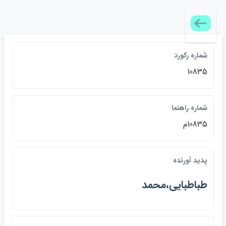
شماره رکورد
10835
شماره راهنما
10835م
پديد آورنده
طباطبايي،محمد