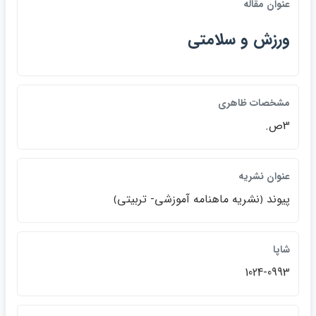
عنوان مقاله
ورزش و سلامتي
مشخصات ظاهري
3ص.
عنوان نشريه
پيوند ﴿نشريه ماهنامه آموزشي- تربيتي﴾
شاپا
1024-0993