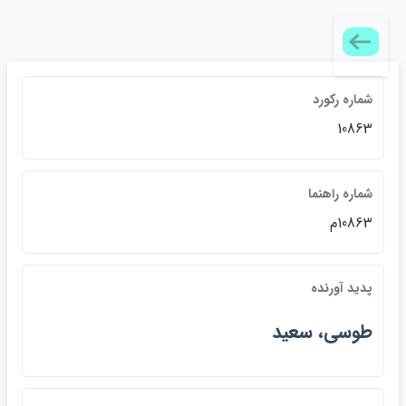
شماره رکورد
10863
شماره راهنما
10863م
پديد آورنده
طوسي، سعيد