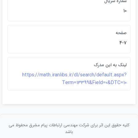
شماره سريال
10
صفحه
4-7
لينک به اين مدرک
https://math.iranlibs.ir/dl/search/default.aspx?
Term=13399&Field=0&DTC=10
کلیه حقوق این اثر برای شرکت مهندسی ارتباطات پيام مشرق محفوظ می
باشد