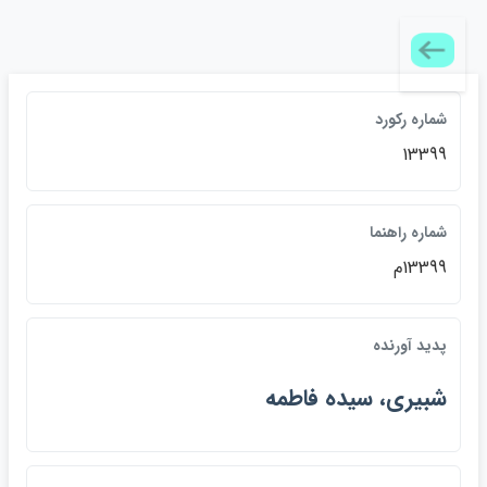
شماره رکورد
13399
شماره راهنما
13399م
پديد آورنده
شبيري، سيده فاطمه