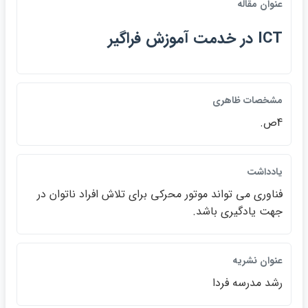
عنوان مقاله
ICT در خدمت آموزش فراگير
مشخصات ظاهري
4ص.
يادداشت
فناوري مي تواند موتور محركي براي تلاش افراد ناتوان در
جهت يادگيري باشد.
عنوان نشريه
رشد مدرسه فردا