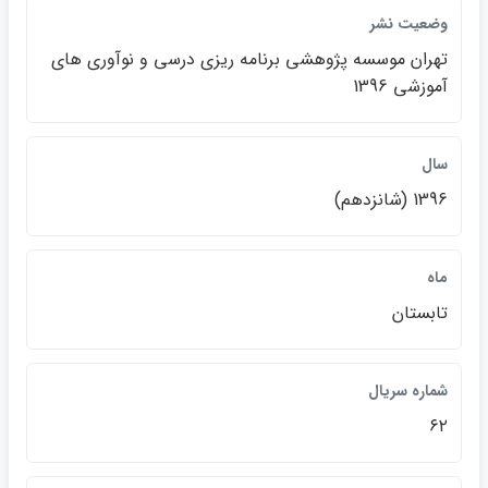
وضعيت نشر
تهران موسسه پژوهشي برنامه ريزي درسي و نوآوري هاي
آموزشي 1396
سال
1396 (شانزدهم)
ماه
تابستان
شماره سريال
۶۲