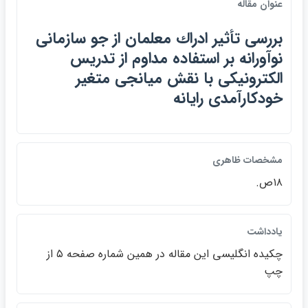
عنوان مقاله
بررسي تأثير ادراك معلمان از جو سازماني
نوآورانه بر استفاده مداوم از تدريس
الكترونيكي با نقش ميانجي متغير
خودكارآمدي رايانه
مشخصات ظاهري
۱۸ص.
يادداشت
چكيده انگليسي اين مقاله در همين شماره صفحه ۵ از
چپ