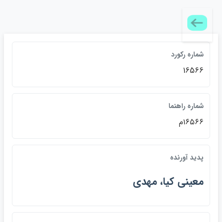
شماره رکورد
16566
شماره راهنما
۱۶۵۶۶م
پديد آورنده
معيني كيا، مهدي