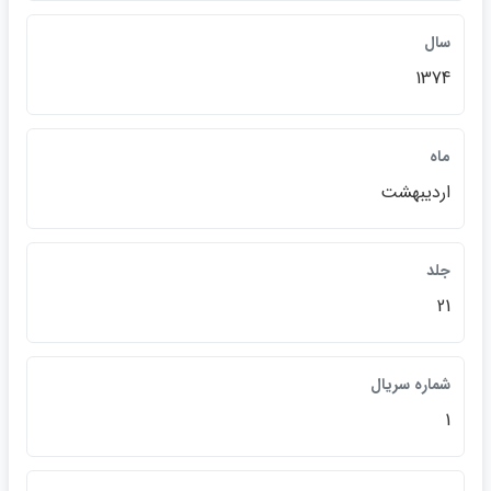
سال
1374
ماه
ارديبهشت
جلد
21
شماره سريال
1