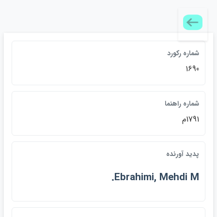
شماره رکورد
1690
شماره راهنما
1791م
پديد آورنده
Ebrahimi, Mehdi M.