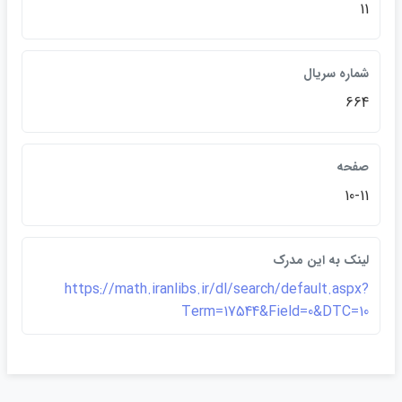
11
شماره سريال
664
صفحه
10-11
لينک به اين مدرک
https://math.iranlibs.ir/dl/search/default.aspx?
Term=17544&Field=0&DTC=10