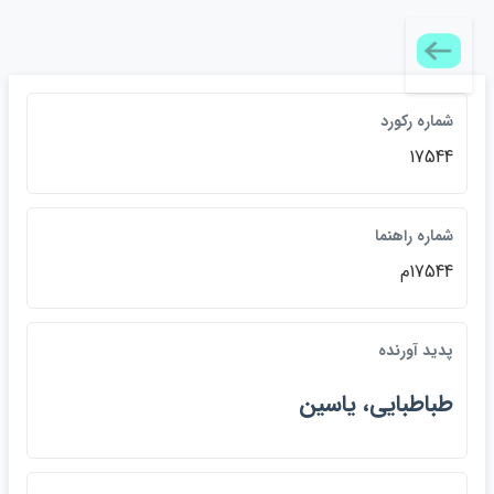
شماره رکورد
17544
شماره راهنما
17544م
پديد آورنده
طباطبايي، ياسين