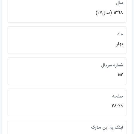
سال
1398 (سال27)
ماه
بهار
شماره سريال
102
صفحه
28-29
لينک به اين مدرک