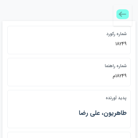
شماره رکورد
18249
شماره راهنما
18249م
پديد آورنده
طاهريون، علي رضا