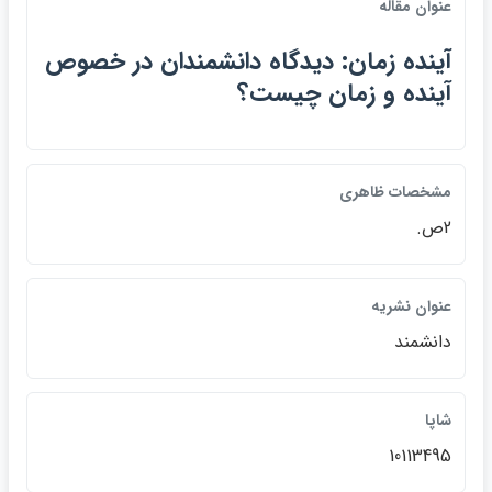
عنوان مقاله
آينده زمان: ديدگاه دانشمندان در خصوص
آينده و زمان چيست؟
مشخصات ظاهري
2ص.
عنوان نشريه
دانشمند
شاپا
10113495