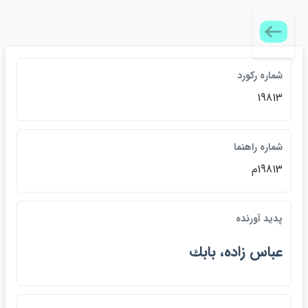
شماره رکورد
19813
شماره راهنما
19813م
پديد آورنده
عباس زاده، بابك