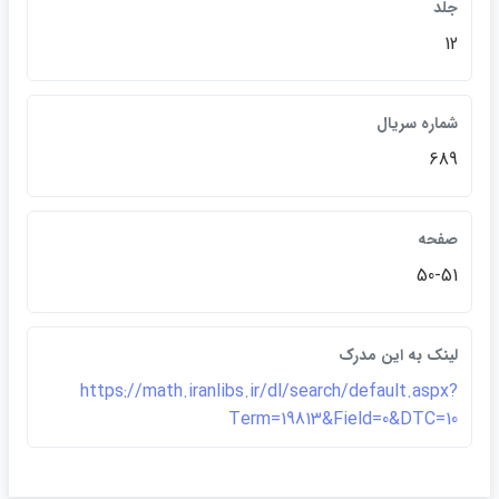
جلد
12
شماره سريال
689
صفحه
50-51
لينک به اين مدرک
https://math.iranlibs.ir/dl/search/default.aspx?
Term=19813&Field=0&DTC=10