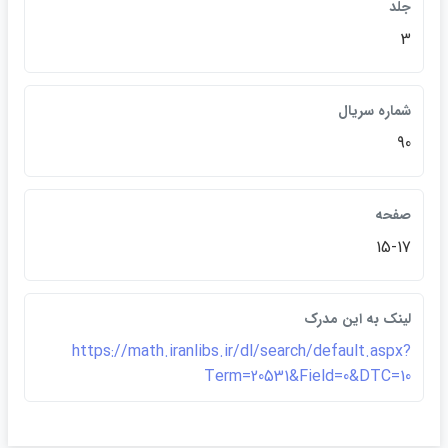
جلد
3
شماره سريال
90
صفحه
15-17
لينک به اين مدرک
https://math.iranlibs.ir/dl/search/default.aspx?
Term=20531&Field=0&DTC=10