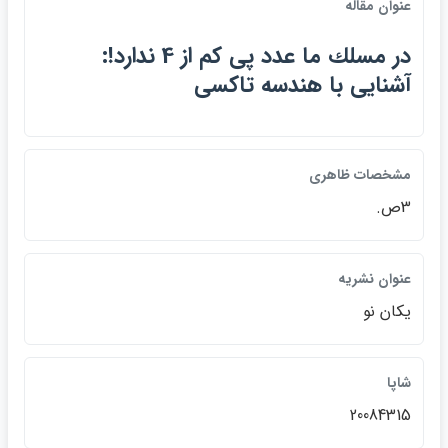
عنوان مقاله
در مسلك ما عدد پي كم از 4 ندارد!:
آشنايي با هندسه تاكسي
مشخصات ظاهري
3ص.
عنوان نشريه
يكان نو
شاپا
20084315