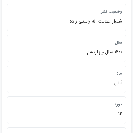
وضعيت نشر
شيراز :عنايت اله راستي زاده
سال
1400 سال چهاردهم
ماه
آبان
دوره
14