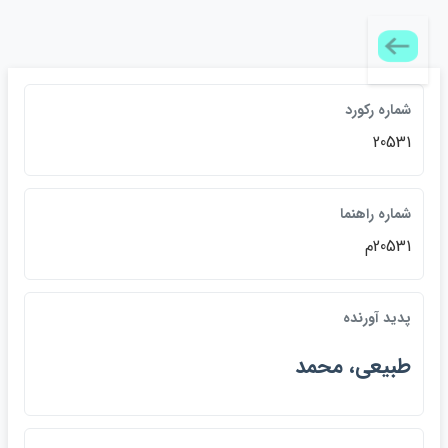
شماره رکورد
20531
شماره راهنما
20531م
پديد آورنده
طبيعي، محمد