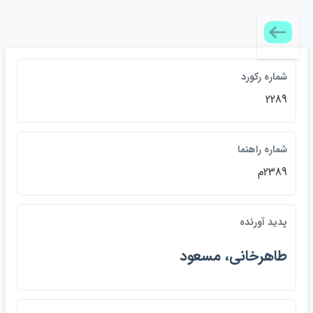
شماره رکورد
2289
شماره راهنما
2389م
پديد آورنده
طاهرخاني، مسعود