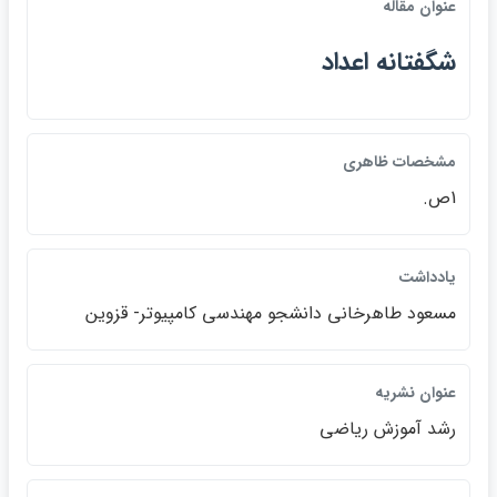
عنوان مقاله
شگفتانه اعداد
مشخصات ظاهري
1ص.
يادداشت
مسعود طاهرخاني دانشجو مهندسي كامپيوتر- قزوين
عنوان نشريه
رشد آموزش رياضي