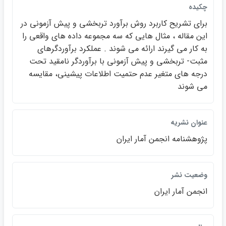
چکيده
براي تشريح كاربرد روش برآورد تربخشي و پيش آزموني در
اين مقاله ، مثال هايي كه سه مجموعه داده هاي واقعي را
به كار مي گيرند ارائه مي شوند . عملكرد برآوردگرهاي
مثبت- تربخشي و پيش آزموني با برآوردگر نامقيد تحت
درجه هاي متغير عدم حتميت اطلاعات پيشيني، مقايسه
مي شوند
عنوان نشريه
پژوهشنامه انجمن آمار ايران
وضعيت نشر
انجمن آمار ايران