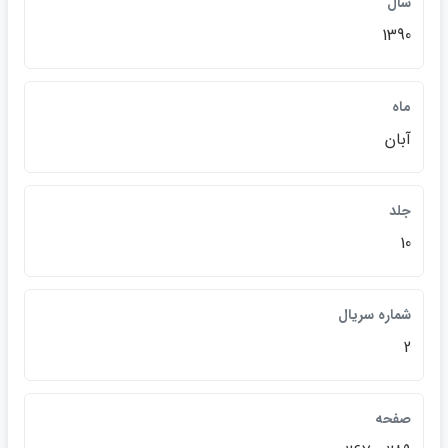
سال
1390
ماه
آبان
جلد
10
شماره سريال
2
صفحه