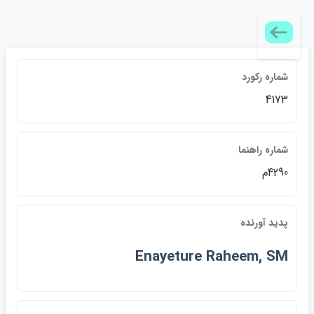
شماره رکورد
4173
شماره راهنما
4290م
پديد آورنده
Enayeture Raheem, SM