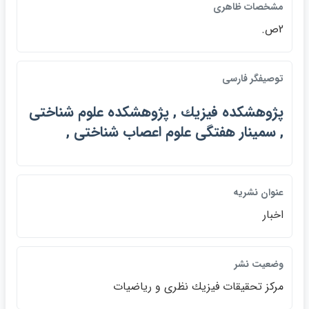
مشخصات ظاهري
2ص.
توصيفگر فارسي
پژوهشكده فيزيك , پژوهشكده علوم شناختي
, سمينار هفتگي علوم اعصاب شناختي ,
عنوان نشريه
اخبار
وضعيت نشر
مركز تحقيقات فيزيك نظري و رياضيات