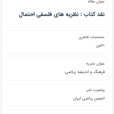
عنوان مقاله
نقد كتاب : نظريه هاي فلسفي احتمال
مشخصات ظاهري
20ص.
عنوان نشريه
فرهنگ و انديشه رياضي
وضعيت نشر
انجمن رباضي ايران