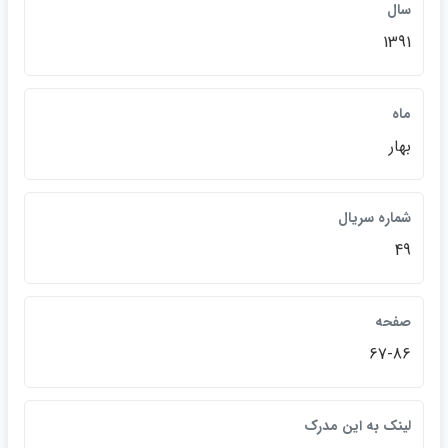
سال
1391
ماه
بهار
شماره سريال
49
صفحه
67-86
لينک به اين مدرک