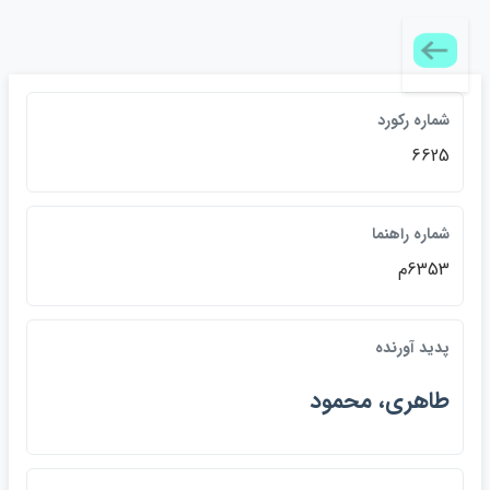
شماره رکورد
6625
شماره راهنما
6353م
پديد آورنده
طاهري، محمود