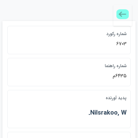
شماره رکورد
6703
شماره راهنما
6435م
پديد آورنده
Nilsrakoo, W.