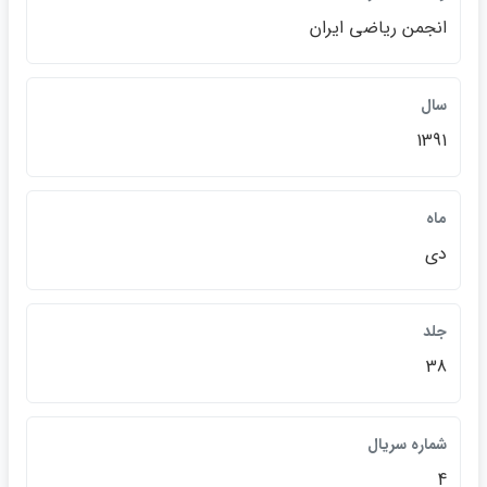
انجمن رياضي ايران
سال
1391
ماه
دي
جلد
38
شماره سريال
4