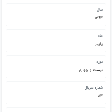
سال
1393
ماه
پاييز
دوره
بيست و چهارم
شماره سريال
83