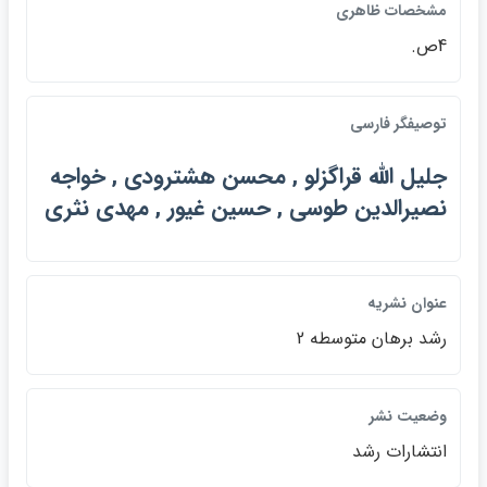
مشخصات ظاهري
4ص.
توصيفگر فارسي
جليل الله قراگزلو , محسن هشترودي , خواجه
نصيرالدين طوسي , حسين غيور , مهدي نثري
عنوان نشريه
رشد برهان متوسطه 2
وضعيت نشر
انتشارات رشد