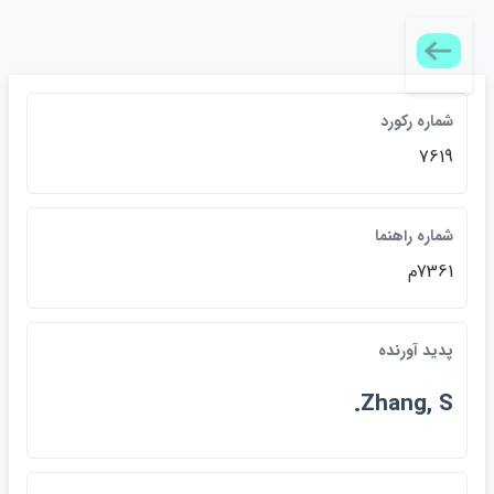
شماره رکورد
7619
شماره راهنما
7361م
پديد آورنده
Zhang, S.