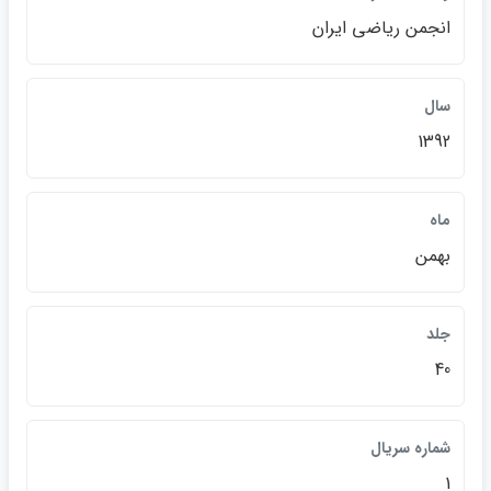
انجمن رياضي ايران
سال
1392
ماه
بهمن
جلد
40
شماره سريال
1