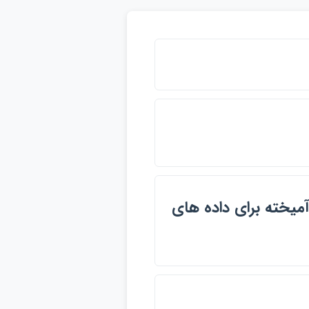
ميخته براي داده هاي