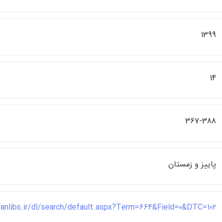
1399
14
367-388
پاييز و زمستان
ranlibs.ir/dl/search/default.aspx?Term=664&Field=0&DTC=102