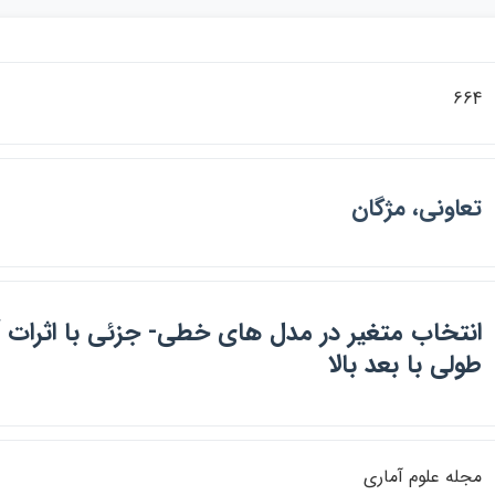
664
تعاوني، مژگان
انتخاب متغير در مدل هاي خطي- جزئي با اثرات آ
طولي با بعد بالا
مجله علوم آماري