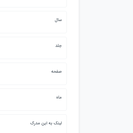
سال
جلد
صفحه
ماه
لينک به اين مدرک