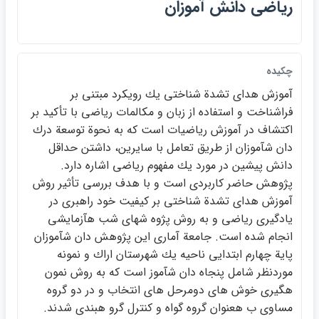
رياضي دانش آموزان
چكيده
آموزش هداي تشدة شناختي يك رويكرد مبتني بر
فراشناخت و استفاده از زبان و مكالمات رياضي با تأكيد بر
اكتشاف در آموزش رياضيات است كه به نحوة توسعة درك
دان شآموزان از طريق تعامل با سايرين، داشتن حداقل
دانش پيشين در مورد يك مفهوم رياضي اشاره دارد.
پژوهش حاضر كاربردي است و با هدف بررسي تأثير روش
آموزش هداي تشدة شناختي بر كيفيت خود راهبري در
يادگيري رياضي و به روش پژوه شهاي شب هآزمايشي
انجام شده است. جامعة آماري اين پژوهش دان شآموزان
پاية چهارم ابتدايي ناحيه يك شهرستان اراك و نمونه
موردنظر شامل پنجاه دان شآموز است كه به روش نمون
هگيري خوش هاي دومرحل هاي انتخاب و در دو گروه
مساوي ب هعنوان گروه گواه و كنترل گرو هبندي شدند.