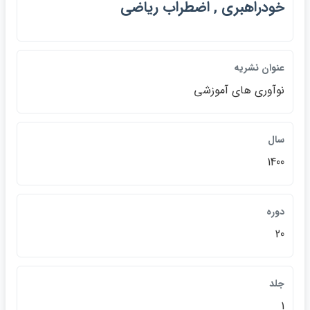
خودراهبري , اضطراب رياضي
عنوان نشريه
نوآوري هاي آموزشي
سال
1400
دوره
20
جلد
1