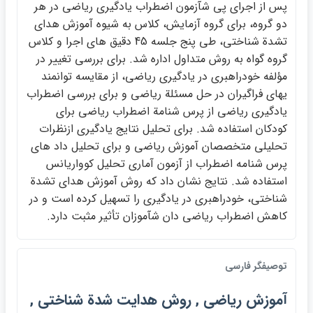
پس از اجراي پي شآزمون اضطراب يادگيري رياضي در هر
دو گروه، براي گروه آزمايش، كلاس به شيوه آموزش هداي
تشدة شناختي، طي پنج جلسه 45 دقيق هاي اجرا و كلاس
گروه گواه به روش متداول اداره شد. براي بررسي تغيير در
مؤلفه خودراهبري در يادگيري رياضي، از مقايسه توانمند
يهاي فراگيران در حل مسئلة رياضي و براي بررسي اضطراب
يادگيري رياضي از پرس شنامة اضطراب رياضي براي
كودكان استفاده شد. براي تحليل نتايج يادگيري ازنظرات
تحليلي متخصصان آموزش رياضي و براي تحليل داد هاي
پرس شنامه اضطراب از آزمون آماري تحليل كوواريانس
استفاده شد. نتايج نشان داد كه روش آموزش هداي تشدة
شناختي، خودراهبري در يادگيري را تسهيل كرده است و در
كاهش اضطراب رياضي دان شآموزان تأثير مثبت دارد.
توصيفگر فارسي
آموزش رياضي , روش هدايت شدة شناختي ,