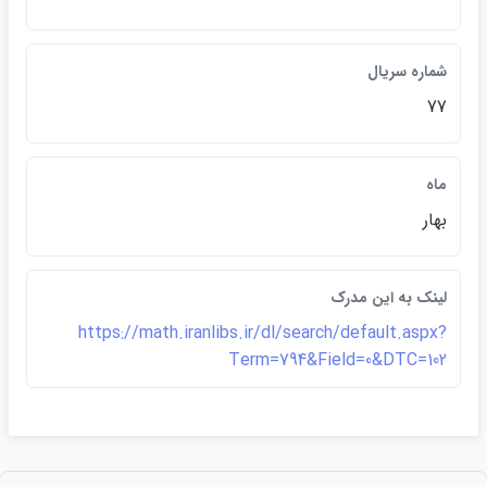
شماره سريال
77
ماه
بهار
لينک به اين مدرک
https://math.iranlibs.ir/dl/search/default.aspx?
Term=794&Field=0&DTC=102