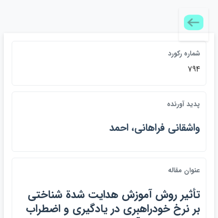
شماره ركورد
794
پديد آورنده
واشقاني فراهاني، احمد
عنوان مقاله
تأثير روش آموزش هدايت شدة شناختي
بر نرخ خودراهبري در يادگيري و اضطراب