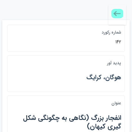
شماره ركورد
142
پديد آور
هوگان، كرايگ
عنوان
انفجار بزرگ (نگاهي به چگونگي شكل
گيري كيهان)