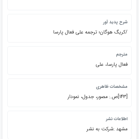
شرح پديد آور
/كريگ هوگان؛ ترجمه علي فعال پارسا
مترجم
فعال پارسا، علي
مشخصات ظاهري
[143]ص.: مصور، جدول، نمودار
اطلاعات نشر
مشهد :شركت به نشر