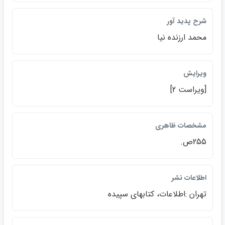
شرح پديد آور
محمد ارزنده نيا
ويرايش
[ويراست 2]
مشخصات ظاهري
255ص.
اطلاعات نشر
تهران :اطلاعات، كتابهاي سپيده