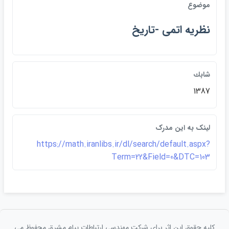
موضوع
نظريه اتمي -تاريخ
شابك
1387
لينک به اين مدرک
https://math.iranlibs.ir/dl/search/default.aspx?
Term=22&Field=0&DTC=103
کلیه حقوق این اثر برای شرکت مهندسی ارتباطات پيام مشرق محفوظ می