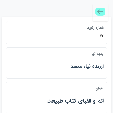
شماره ركورد
22
پديد آور
ارزنده نيا، محمد
عنوان
اتم و الفباي كتاب طبيعت