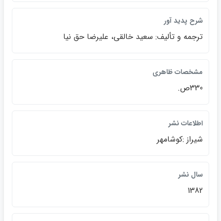
شرح پديد آور
ترجمه و تأليف: سعيد خالقي، عليرضا حق نيا
مشخصات ظاهري
330ص.
اطلاعات نشر
شيراز :كوشامهر
سال نشر
1382