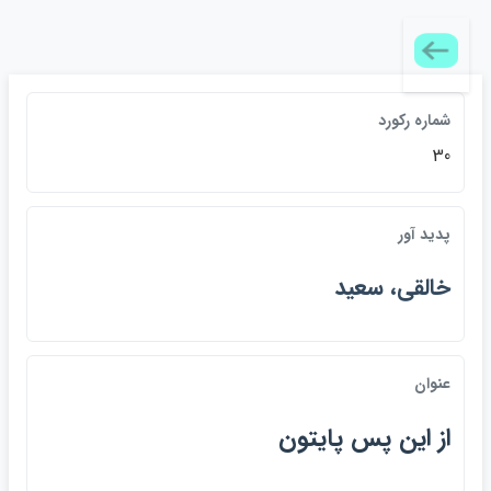
شماره ركورد
30
پديد آور
خالقي، سعيد
عنوان
از اين پس پايتون