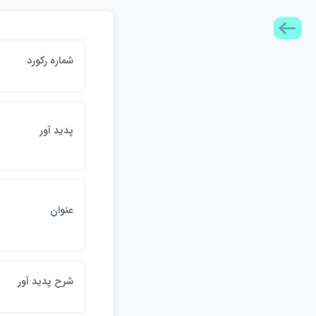
شماره ركورد
پديد آور
عنوان
شرح پديد آور