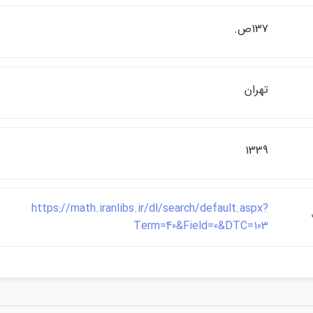
137ص.
تهران
1339
https://math.iranlibs.ir/dl/search/default.aspx?
Term=40&Field=0&DTC=103