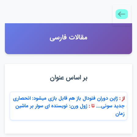
مقالات فارسي
بر اساس عنوان
از :
ژاپن دوران فئودال باز هم قابل بازي ميشود: انحصاري
جديد سوني....
تا :
ژول ورن: نويسنده اي سوار بر ماشين
زمان