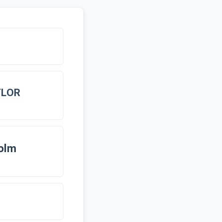
YLOR
olm