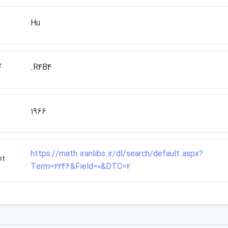
Hu
r
.R4B4
1966
https://math.iranlibs.ir/dl/search/default.aspx?
nt
Term=2246&Field=0&DTC=2