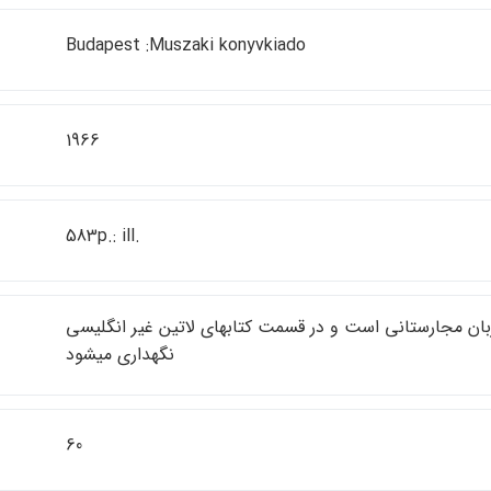
Budapest :Muszaki konyvkiado
1966
583p.: ill.
بان مجارستاني است و در قسمت كتابهاي لاتين غير انگليسي
نگهداري ميشود
60