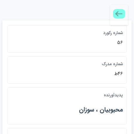
شماره رکورد
56
شماره مدرک
46ط
پديدآورنده
محبوبيان ، سوزان