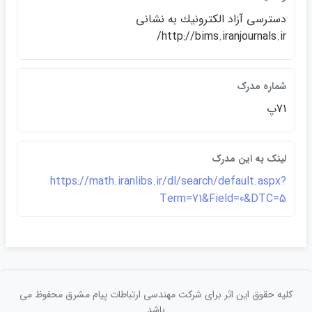
دسترسي آزاد الكترونيك به نشاني
http://bims.iranjournals.ir/
شماره مدرک
71پ
لينک به اين مدرک
https://math.iranlibs.ir/dl/search/default.aspx?
Term=71&Field=0&DTC=5
کلیه حقوق این اثر برای شرکت مهندسی ارتباطات پيام مشرق محفوظ می
باشد