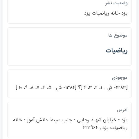
وضعيت نشر
يزد خانه رياضيات يزد
موضوع ها
رياضيات
موجودي
[1383- ش . 1، 2، 3، 4 ]Ý [1384- ش . 5، 6، 7، 8، 9، 10 ]
آدرس
يزد - خيابان شهيد رجايي - جنب سينما دانش آموز - خانه
رياضيات يزد , 623964