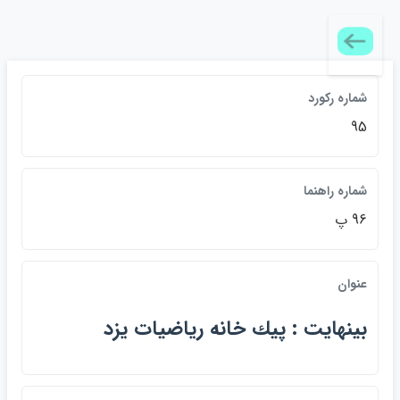
شماره رکورد
95
شماره راهنما
96 پ
عنوان
بينهايت : پيك خانه رياضيات يزد