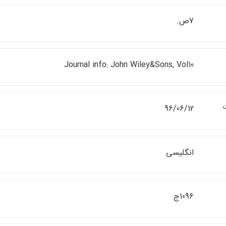
7ص.
Journal info: John Wiley&Sons, Vol10
ت
96/06/12
انگليسي
1096ج