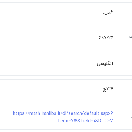
6ص.
ت
96/5/24
انگليسي
714ج
https://math.iranlibs.ir/dl/search/default.aspx?
Term=714&Field=0&DTC=7