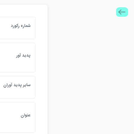
شماره رکورد
پديد آور
ساير پديد آوران
عنوان