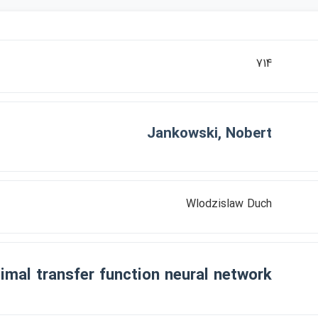
714
Jankowski, Nobert
Wlodzislaw Duch
imal transfer function neural network