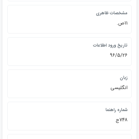
مشخصات ظاهري
11ص.
تاريخ ورود اطلاعات
96/5/26
زبان
انگليسي
شماره راهنما
748ج