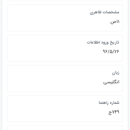
مشخصات ظاهري
11ص.
تاريخ ورود اطلاعات
96/5/26
زبان
انگليسي
شماره راهنما
749ج