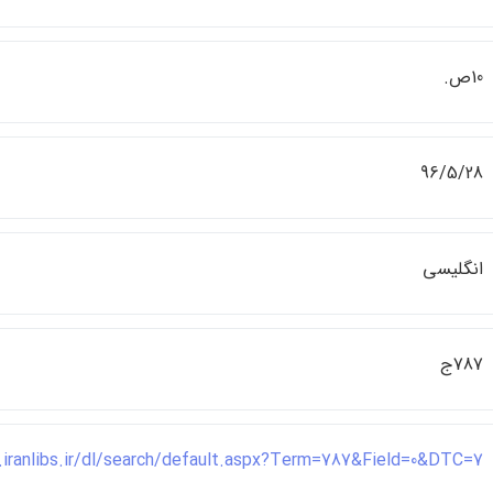
10ص.
96/5/28
انگليسي
787ج
.iranlibs.ir/dl/search/default.aspx?Term=787&Field=0&DTC=7