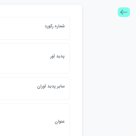
شماره رکورد
پديد آور
ساير پديد آوران
عنوان