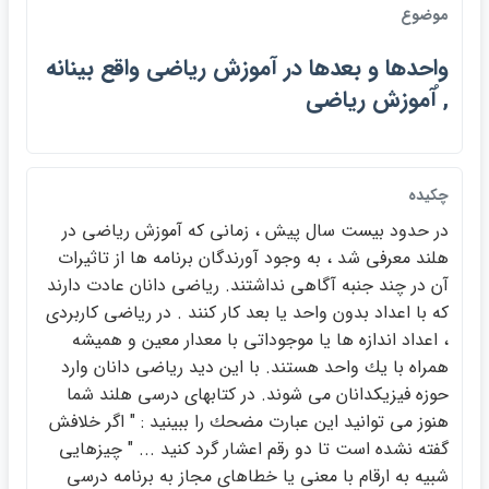
موضوع
واحدها و بعدها در آموزش رياضي واقع بينانه
, ْآموزش رياضي
چکيده
در حدود بيست سال پيش ، زماني كه آموزش رياضي در
هلند معرفي شد ، به وجود آورندگان برنامه ها از تاثيرات
آن در چند جنبه آگاهي نداشتند. رياضي دانان عادت دارند
كه با اعداد بدون واحد يا بعد كار كنند . در رياضي كاربردي
، اعداد اندازه ها يا موجوداتي با معدار معين و هميشه
همراه با يك واحد هستند. با اين ديد رياضي دانان وارد
حوزه فيزيكدانان مي شوند. در كتابهاي درسي هلند شما
هنوز مي توانيد اين عبارت مضحك را ببينيد : " اگر خلافش
گفته نشده است تا دو رقم اعشار گرد كنيد ... " چيزهايي
شبيه به ارقام با معني يا خطاهاي مجاز به برنامه درسي