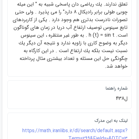
تعلق ندارند. يك رياضي دان پاسخي شبيه به " اين ميله
چوبي طولي برابر راديكال 8 دارد" را مي پذيرد . ولي حتي
تصورات نادرست بدتري هم وجود دارد . يكي از كاربردهاي
تابع سينوس توصيف ارتفاع آب دريا در زمان هاي گوناگون
است. h (t) = sin t . به طور غير منتظره ، اين سينوس
ديگر به وضوح كاري با زاويه ندارد و نتيجه آن ديگر يك
نسبت نيست بلكه يك ارتفاع است . در اين كارگاه به
چگونگي حل اين مسئله و تعداد بيشتري مثال پرداخته
خواهد شد.
شماره راهنما
ل438
لينک به اين مدرک
https://math.iranlibs.ir/dl/search/default.aspx?
Term=299&Field=0&DTC=3