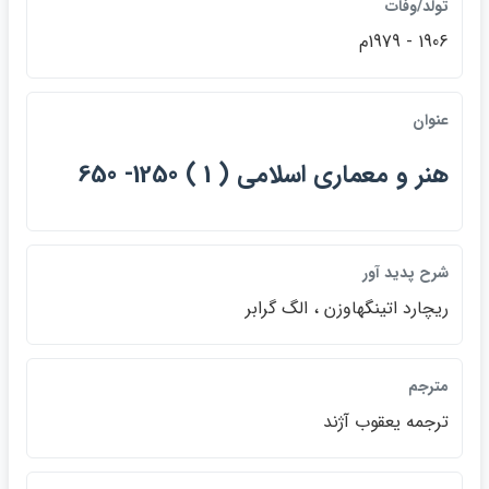
تولد/وفات
1906 - 1979م
عنوان
هنر و معماري اسلامي ( 1 ) 1250- 650
شرح پديد آور
ريچارد اتينگهاوزن ، الگ گرابر
مترجم
ترجمه يعقوب آژند