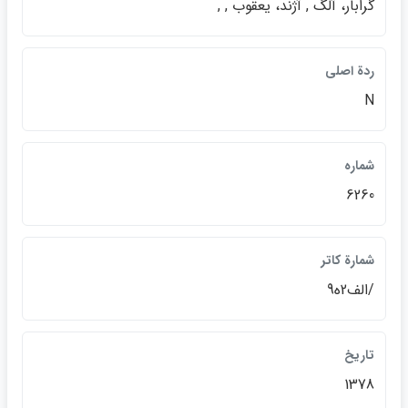
گرابار، آلگ , آژند، يعقوب , ,
ردة اصلي
N
شماره
6260
شمارة کاتر
/الف2ه9
تاريخ
1378