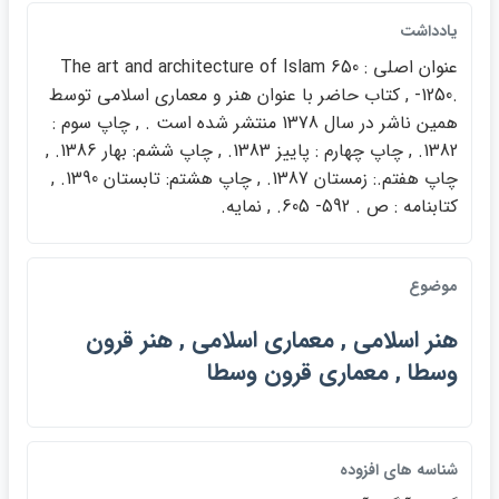
يادداشت
عنوان اصلي : ‎The art and architecture of Islam 650
-1250.‎ , كتاب حاضر با عنوان هنر و معماري اسلامي توسط
همين ناشر در سال 1378 منتشر شده است . , چاپ سوم :
1382. , چاپ چهارم : پاييز 1383. , چاپ ششم: بهار 1386. ,
چاپ هفتم.: زمستان 1387. , چاپ هشتم: تابستان 1390. ,
كتابنامه : ص . 592- 605. , نمايه.
موضوع
هنر اسلامي , معماري اسلامي , هنر قرون
وسطا , معماري قرون وسطا
شناسه هاي افزوده