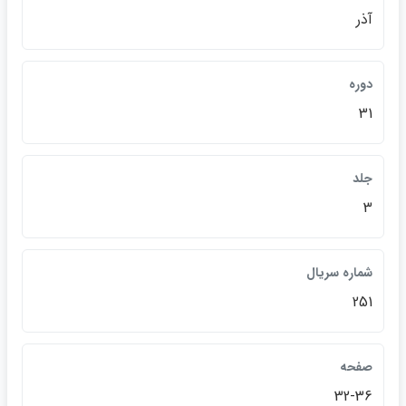
آذر
دوره
31
جلد
3
شماره سريال
251
صفحه
32-36