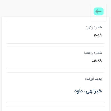
شماره رکورد
11089
شماره راهنما
11089م
پديد آورنده
خيرالهي، داود