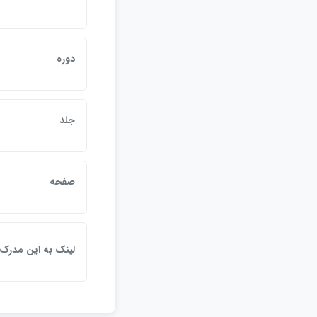
دوره
جلد
صفحه
لينک به اين مدرک