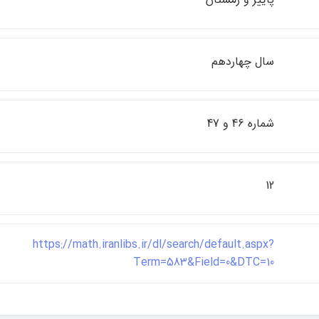
سال چهاردهم
شماره 46 و 47
12
https://math.iranlibs.ir/dl/search/default.aspx?
Term=583&Field=0&DTC=10