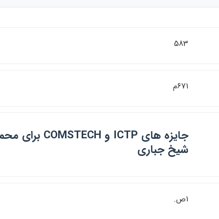
583
671م
جايزه هاي ICTP و STECH
شيخ جباري
1ص.