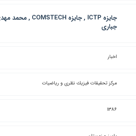
جايزه ICTP , جايزه COMSTECH 
جباري
اخبار
مركز تحقيقات فيزيك نظري و رياضيات
1386
پاييز و زمستان