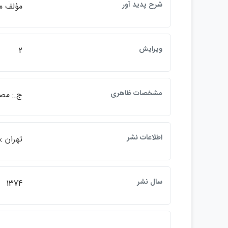
شرح پديد آور
مؤلف م
ويرايش
2
مشخصات ظاهري
ج.: مص
اطلاعات نشر
تهران :
سال نشر
1374