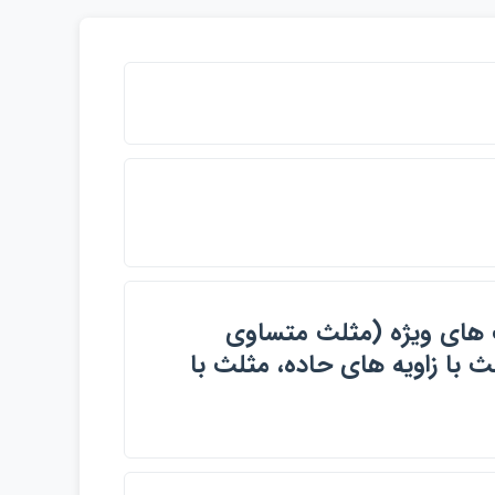
ث هاي ويژه (مثلث متساوي
ث با زاويه هاي حاده، مثلث با