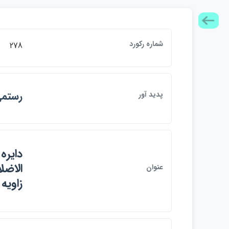
شماره ركورد
278
رستمي
پديد آور
دايره
الاضل
عنوان
زاويه