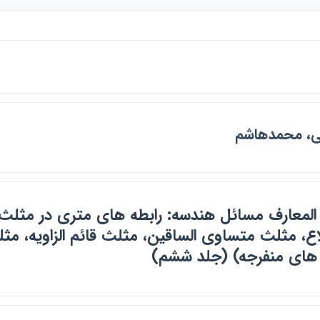
، محمدهاشم
 المعارف مسائل هندسه: رابطه هاي متري در مثل
اع، مثلث متساوي الساقين، مثلث قائم الزاويه، مثل
 هاي منفرجه) (جلد ششم)