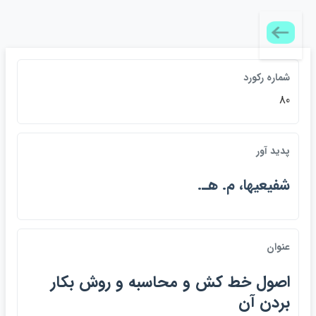
شماره ركورد
80
پديد آور
شفيعيها، م. هـ.
عنوان
اصول خط كش و محاسبه و روش بكار
بردن آن