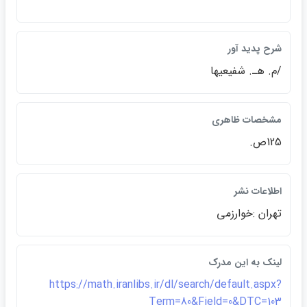
شرح پديد آور
/م. هـ. شفيعيها
مشخصات ظاهري
125ص.
اطلاعات نشر
تهران :خوارزمي
لينک به اين مدرک
https://math.iranlibs.ir/dl/search/default.aspx?
Term=80&Field=0&DTC=103