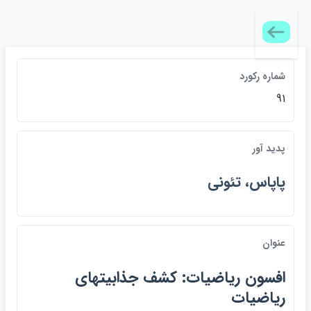
شماره ركورد
91
پديد آور
پاپاس، تئوني
عنوان
افسون رياضيات: كشف جذابيتهاي
رياضيات