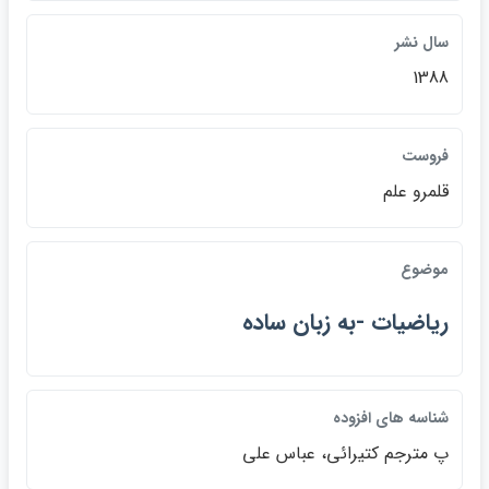
سال نشر
1388
فروست
قلمرو علم
موضوع
رياضيات -به زبان ساده
شناسه هاي افزوده
پ مترجم كتيرائي، عباس علي