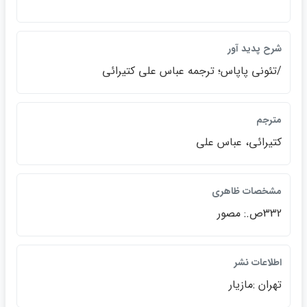
شرح پديد آور
/تئوني پاپاس؛ ترجمه عباس علي كتيرائي
مترجم
كتيرائي، عباس علي
مشخصات ظاهري
332ص.: مصور
اطلاعات نشر
تهران :مازيار