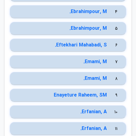
Ebrahimpour, M.
4
Ebrahimpour, M.
5
Eftekhari Mahabadi, S.
6
Emami, M.
7
Emami, M.
8
Enayeture Raheem, SM
9
Erfanian, A.
10
Erfanian, A.
11