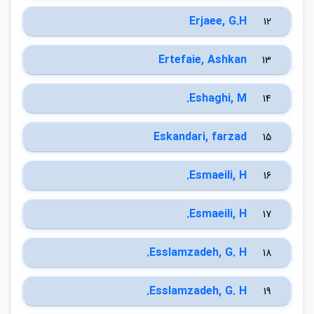
Erjaee, G.H
12
Ertefaie, Ashkan
13
Eshaghi, M.
14
Eskandari, farzad
15
Esmaeili, H.
16
Esmaeili, H.
17
Esslamzadeh, G. H.
18
Esslamzadeh, G. H.
19