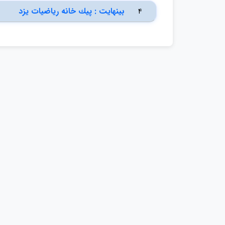
بينهايت : پيك خانه رياضيات يزد
4